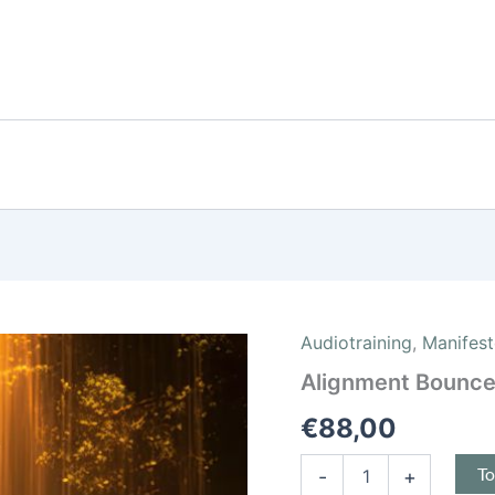
Audiotraining
,
Manifest
Alignment
Bounceback
Alignment Bounce
Audiotraining
aantal
€
88,00
T
-
+