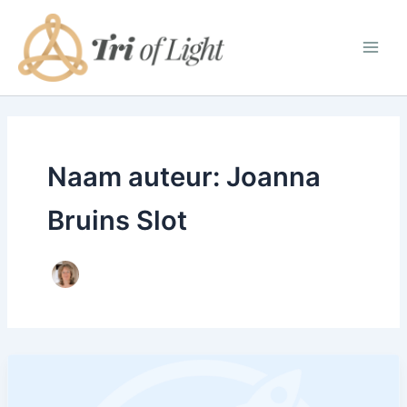
Ga
naar
de
inhoud
Naam auteur: Joanna
Bruins Slot